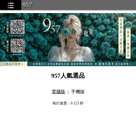
957
957人氣選品
電腦版
|
手機版
執行速度
：0.125
秒